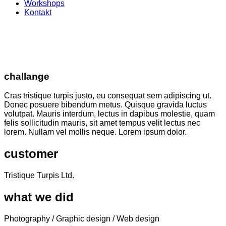
Workshops
Kontakt
challange
Cras tris­tique tur­pis jus­to, eu con­se­quat sem adi­pi­scing ut.
Donec posue­re biben­dum metus. Quis­que gra­vi­da luc­tus
volut­pat. Mau­ris inter­dum, lec­tus in dapi­bus moles­tie, quam
felis sol­li­ci­tu­din mau­ris, sit amet tem­pus velit lec­tus nec
lorem. Null­am vel mol­lis neque. Lorem ipsum dolor.
customer
Tris­tique Tur­pis Ltd.
what we did
Pho­to­gra­phy / Gra­phic design / Web design