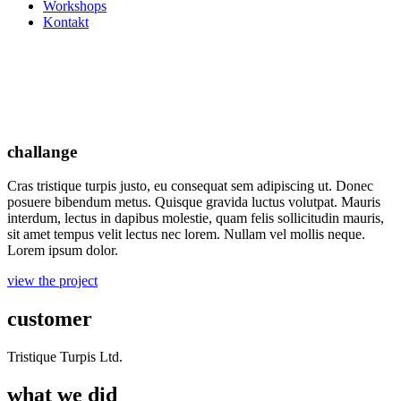
Workshops
Kontakt
challange
Cras tris­tique tur­pis jus­to, eu con­se­quat sem adi­pi­scing ut. Donec
posue­re biben­dum metus. Quis­que gra­vi­da luc­tus volut­pat. Mau­ris
inter­dum, lec­tus in dapi­bus moles­tie, quam felis sol­li­ci­tu­din mau­ris,
sit amet tem­pus velit lec­tus nec lorem. Null­am vel mol­lis neque.
Lorem ipsum dolor.
view the project
customer
Tris­tique Tur­pis Ltd.
what we did