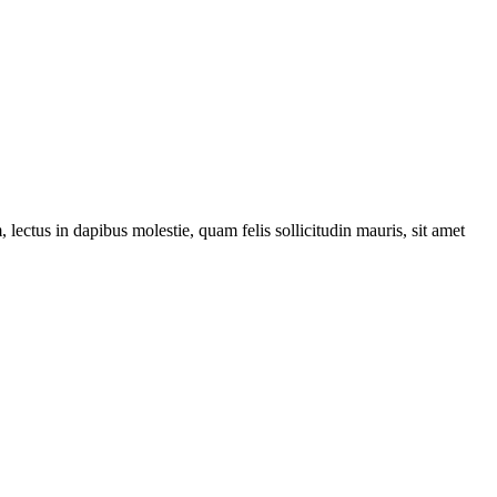
ec­tus in dapi­bus moles­tie, quam felis sol­li­ci­tu­din mau­ris, sit amet