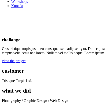
Workshops
Kontakt
challange
Cras tris­tique tur­pis jus­to, eu con­se­quat sem adi­pi­scing ut. Donec posu
tem­pus velit lec­tus nec lorem. Null­am vel mol­lis neque. Lorem ipsum 
view the project
customer
Tris­tique Tur­pis Ltd.
what we did
Pho­to­gra­phy / Gra­phic Design / Web Design