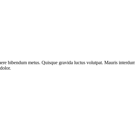
e­re biben­dum metus. Quis­que gra­vi­da luc­tus volut­pat. Mau­ris inter­dum, l
dolor.